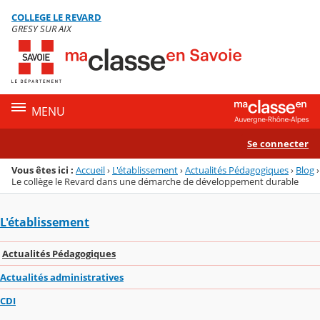
Panneau de gestion des cookies
COLLEGE LE REVARD
Menu de la rubrique
Contenu
GRESY SUR AIX
MENU
Se connecter
Vous êtes ici :
Accueil
›
L'établissement
›
Actualités Pédagogiques
›
Blog
›
Le collège le Revard dans une démarche de développement durable
L'établissement
Actualités Pédagogiques
Actualités administratives
CDI