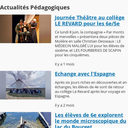
Actualités Pédagogiques
Journée Théâtre au collège
LE REVARD pour les 6e/5e
Ce lundi 8 juin, la compagnie « Par monts
et merveilles » présentera deux pièces de
Molière en salle Christian Desseaux : LE
MÉDECIN MALGRÉ LUI pour les élèves de
sixième, et LES FOURBERIES DE SCAPIN
pour les cinquièmes.
il y a 1 mois
Echange avec l'Espagne
Après six jours riches en découvertes et en
échanges, les élèves de 4e sont de retour
au collège Le Revard après leur voyage en
Espagne.
il y a 2 mois
Les élèves de 6e explorent
le monde microscopique du
lac du Bourget