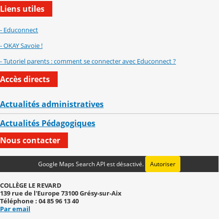
Liens utiles
- Educonnect
- OKAY Savoie !
- Tutoriel parents : comment se connecter avec Educonnect ?
Accès directs
Actualités administratives
Actualités Pédagogiques
Nous contacter
Google Maps Search API est désactivé.
Autoriser
COLLÈGE LE REVARD
139 rue de l'Europe 73100 Grésy-sur-Aix
Téléphone : 04 85 96 13 40
Par email