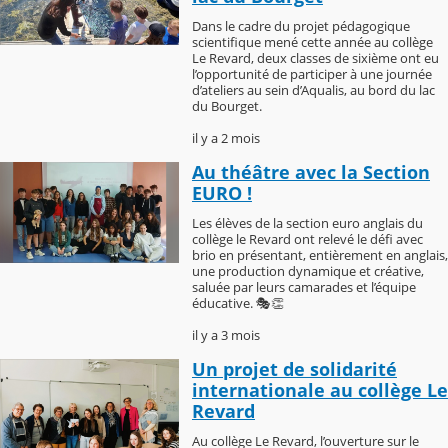
Dans le cadre du projet pédagogique
scientifique mené cette année au collège
Le Revard, deux classes de sixième ont eu
l’opportunité de participer à une journée
d’ateliers au sein d’Aqualis, au bord du lac
du Bourget.
il y a 2 mois
Au théâtre avec la Section
EURO !
Les élèves de la section euro anglais du
collège le Revard ont relevé le défi avec
brio en présentant, entièrement en anglais,
une production dynamique et créative,
saluée par leurs camarades et l’équipe
éducative. 🎭👏
il y a 3 mois
Un projet de solidarité
internationale au collège Le
Revard
Au collège Le Revard, l’ouverture sur le