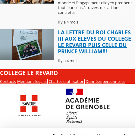
monde et l’engagement citoyen prennent
tout leur sens à travers des actions
concrètes
il y a 4 mois
LA LETTRE DU ROI CHARLES
III AUX ELEVES DU COLLEGE
LE REVARD PUIS CELLE DU
PRINCE WILLIAM!!!
il y a 4 mois
COLLEGE LE REVARD
Contacts
Mentions légales
Chartes d'utilisation
Données personnelles