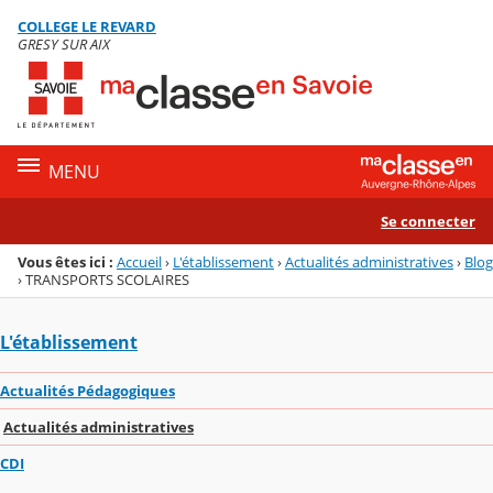
Panneau de gestion des cookies
COLLEGE LE REVARD
Menu de la rubrique
Contenu
GRESY SUR AIX
MENU
Se connecter
Vous êtes ici :
Accueil
›
L'établissement
›
Actualités administratives
›
Blog
›
TRANSPORTS SCOLAIRES
L'établissement
Actualités Pédagogiques
Actualités administratives
CDI