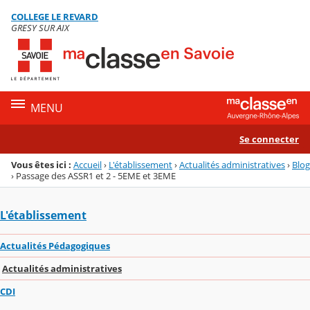
Panneau de gestion des cookies
COLLEGE LE REVARD
Menu de la rubrique
Contenu
GRESY SUR AIX
MENU
Se connecter
Vous êtes ici :
Accueil
›
L'établissement
›
Actualités administratives
›
Blog
›
Passage des ASSR1 et 2 - 5EME et 3EME
L'établissement
Actualités Pédagogiques
Actualités administratives
CDI