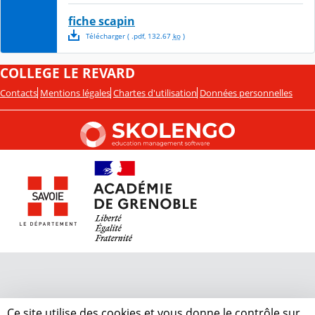
fiche scapin
Télécharger
( .
pdf
,
132.67
ko
)
COLLEGE LE REVARD
Contacts
Mentions légales
Chartes d'utilisation
Données personnelles
Ce site utilise des cookies et vous donne le contrôle sur