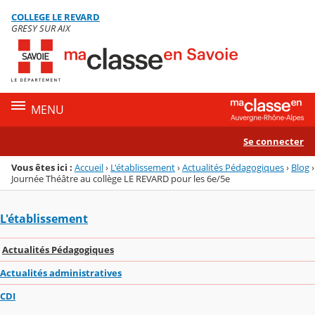
Panneau de gestion des cookies
COLLEGE LE REVARD
Menu de la rubrique
Contenu
GRESY SUR AIX
MENU
Se connecter
Vous êtes ici :
Accueil
›
L'établissement
›
Actualités Pédagogiques
›
Blog
›
Journée Théâtre au collège LE REVARD pour les 6e/5e
L'établissement
Actualités Pédagogiques
Actualités administratives
CDI